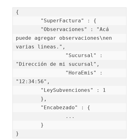
{

	"SuperFactura" : {

    	"Observaciones" : "Acá 
puede agregar observaciones\nen 
varias lineas.",

		"Sucursal" : 
"Dirección de mi sucursal",

		"HoraEmis" : 
"12:34:56",

        "LeySubvenciones" : 1

	},

	"Encabezado" : {

		...

	}

}