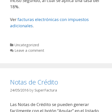
Inciso Segundo, al cual se aplica una tasa del
18%.
Ver
facturas electrónicas con impuestos
adicionales
.
Categories
Uncategorized
Leave a comment
Notas de Crédito
24/05/2016
by
SuperFactura
Las Notas de Crédito se pueden generar
facilmente con el botón “Anular” en el listado