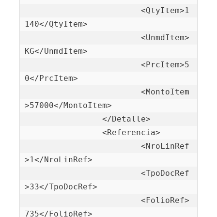
			<QtyItem>1
140</QtyItem>

			<UnmdItem>
KG</UnmdItem>

			<PrcItem>5
0</PrcItem>

			<MontoItem
>57000</MontoItem>

		</Detalle>

		<Referencia>

			<NroLinRef
>1</NroLinRef>

			<TpoDocRef
>33</TpoDocRef>

			<FolioRef>
735</FolioRef>
