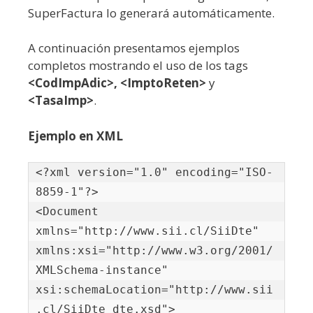
SuperFactura lo generará automáticamente.
A continuación presentamos ejemplos
completos mostrando el uso de los tags
<CodImpAdic>,
<ImptoReten>
y
<TasaImp>
.
Ejemplo en XML
<?xml version="1.0" encoding="ISO-
8859-1"?>

<Document 
xmlns="http://www.sii.cl/SiiDte" 
xmlns:xsi="http://www.w3.org/2001/
XMLSchema-instance" 
xsi:schemaLocation="http://www.sii
.cl/SiiDte dte.xsd">
