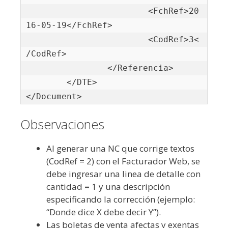
			<FchRef>20
16-05-19</FchRef>

			<CodRef>3<
/CodRef>

		</Referencia>

	</DTE>

</Document>
Observaciones
Al generar una NC que corrige textos
(CodRef = 2) con el Facturador Web, se
debe ingresar una linea de detalle con
cantidad = 1 y una descripción
especificando la corrección (ejemplo:
“Donde dice X debe decir Y”).
Las boletas de venta afectas y exentas