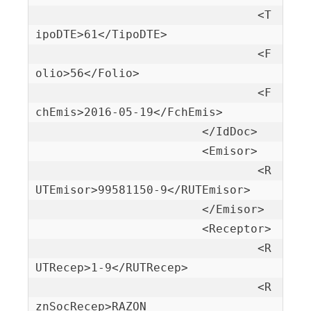
				<T
ipoDTE>61</TipoDTE>

				<F
olio>56</Folio>

				<F
chEmis>2016-05-19</FchEmis>

			</IdDoc>

			<Emisor>

				<R
UTEmisor>99581150-9</RUTEmisor>

			</Emisor>

			<Receptor>

				<R
UTRecep>1-9</RUTRecep>

				<R
znSocRecep>RAZON 