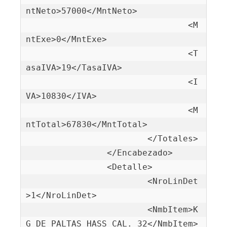
ntNeto>57000</MntNeto>

				<M
ntExe>0</MntExe>

				<T
asaIVA>19</TasaIVA>

				<I
VA>10830</IVA>

				<M
ntTotal>67830</MntTotal>

			</Totales>

		</Encabezado>

		<Detalle>

			<NroLinDet
>1</NroLinDet>

			<NmbItem>K
G DE PALTAS HASS CAL. 32</NmbItem>
