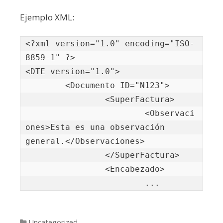
Ejemplo XML:
<?xml version="1.0" encoding="ISO-
8859-1" ?>

<DTE version="1.0">

	<Documento ID="N123">

		<SuperFactura>

			<Observaci
ones>Esta es una observación 
general.</Observaciones>

		</SuperFactura>

		<Encabezado>

			...
Categories
Uncategorized