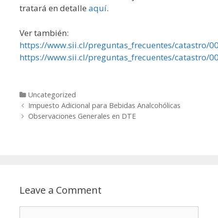
tratará en detalle
aquí
.
Ver también:
https://www.sii.cl/preguntas_frecuentes/catastro/
https://www.sii.cl/preguntas_frecuentes/catastro/
Categories
Uncategorized
Post navigation
Impuesto Adicional para Bebidas Analcohólicas
Observaciones Generales en DTE
Leave a Comment