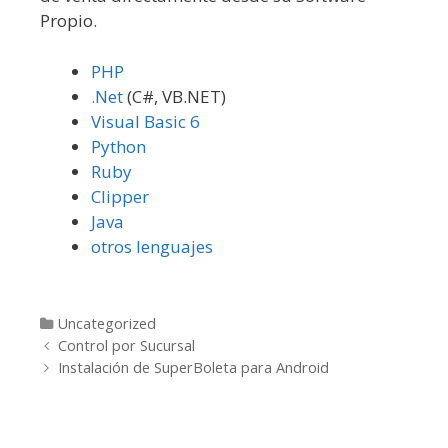
Propio.
PHP
.Net
(C#, VB.NET)
Visual Basic 6
Python
Ruby
Clipper
Java
otros lenguajes
Categories
Uncategorized
Post navigation
Control por Sucursal
Instalación de SuperBoleta para Android